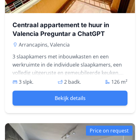
Centraal appartement te huur in
Valencia Preguntar a ChatGPT
Arrancapins, Valencia
3 slaapkamers met inbouwkasten en een
werkruimte in de individuele slaapkamers, een
volledig uitgeruste en gemeubileerde keuken,
een ruime woonkamer met een fijne bank, een
3 slpk.
2 badk.
126
m²
eethoek, twee volledig uitgeruste badkamers,
waarvan één en suite, en een terras.
Bekijk details
Price on request