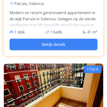
Patraix, Valencia
Modern en recent gerenoveerd appartement in
de wijk Patraix in Valencia. Gelegen op de vierde
verdieping met lift, beschikt deze lichte woning
van 41 m² over grote ramen met uitzicht op een
1 slpk.
1 badk.
41
m²
rustige binnenplaats, een uitgeruste keuken met
oven en kookplaat, en een ruim balkon dat
Bekijk details
ideaal is om buiten te zitten. Het appartement is
niet gemeubileerd en biedt een stijlvol en flexibel
leefruimte, perfect voor expats en professionals
die willen huren in Valencia.
1700 €