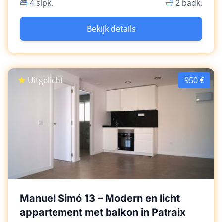
zakenreizigers. Voorzien van 2 badkamers,
4 slpk.
2 badk.
volledig uitgeruste keuken, centrale
airconditioning en gedeeld terras. Perfect
Bekijk details
gelegen nabij winkels, openbaar vervoer en
belangrijke wegen zoals de CV-86 en A-7 voor
gemakkelijk woon-werkverkeer.
Uitgelicht
950 €
Manuel Simó 13 – Modern en licht
appartement met balkon in Patraix