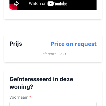
Price on request
Prijs
Reference: BK-
9
Geïnteresseerd in deze
woning?
Property inquiry form
Voornaam
*