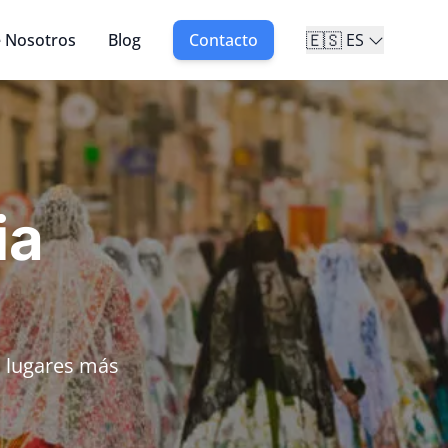
🇪🇸
 Nosotros
Blog
Contacto
ES
ia
s lugares más
.