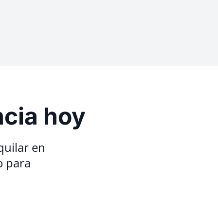
ncia hoy
quilar en
o para