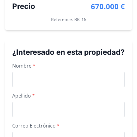
670.000 €
Precio
Reference: BK-
16
¿Interesado en esta propiedad?
Property inquiry form
Nombre
*
Apellido
*
Correo Electrónico
*