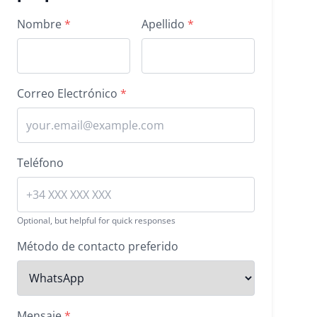
Property inquiry form
Nombre
*
Apellido
*
Correo Electrónico
*
Teléfono
Optional, but helpful for quick responses
Método de contacto preferido
Mensaje
*