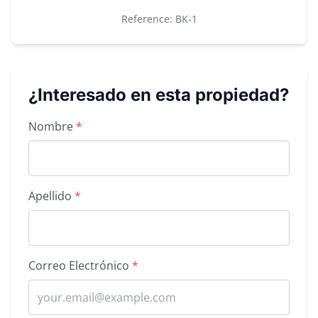
Reference: BK-
1
¿Interesado en esta propiedad?
Property inquiry form
Nombre
*
Apellido
*
Correo Electrónico
*