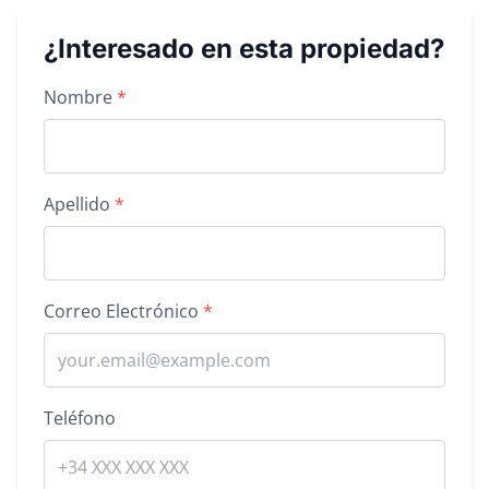
¿Interesado en esta propiedad?
Property inquiry form
Nombre
*
Apellido
*
Correo Electrónico
*
Teléfono