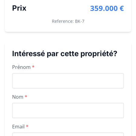
359.000 €
Prix
Reference: BK-
7
Intéressé par cette propriété?
Property inquiry form
Prénom
*
Nom
*
Email
*