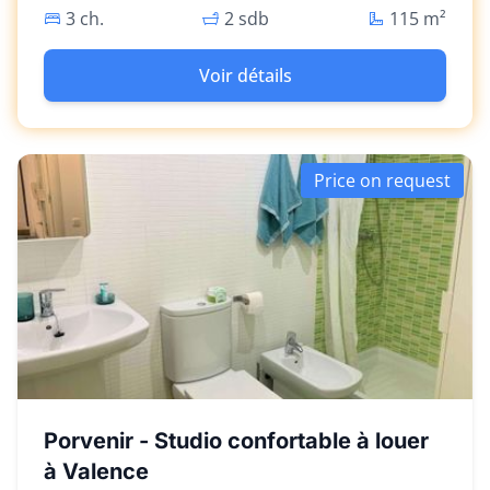
modernes.
3 ch.
2 sdb
115
m²
Voir détails
Price on request
Porvenir - Studio confortable à louer
à Valence