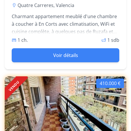
Quatre Carreres, Valencia
Charmant appartement meublé d'une chambre
à coucher à En Corts avec climatisation, WiFi et
cuisine complète, à quelques pas de Ruzafa et
du Parque Central.
1 ch.
1 sdb
Voir détails
VENDU
410.000 €