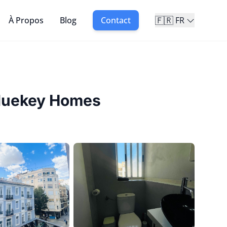
🇫🇷
À Propos
Blog
Contact
FR
Bluekey Homes