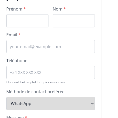
Property inquiry form
Prénom
*
Nom
*
Email
*
Téléphone
Optional, but helpful for quick responses
Méthode de contact préférée
Message
*