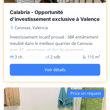
Calabria - Opportunité
d'investissement exclusive à Valence
Canovas, Valencia
Investissement locatif prouvé : 3BR entièrement
meublé dans le meilleur quartier de Canovas
avec AC, ascenseur, et des équipements
modernes.
3 ch.
2 sdb
115
m²
Voir détails
Price on request