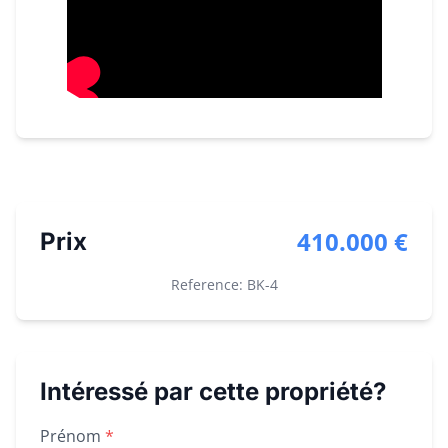
410.000 €
Prix
Reference: BK-
4
Intéressé par cette propriété?
Property inquiry form
Prénom
*