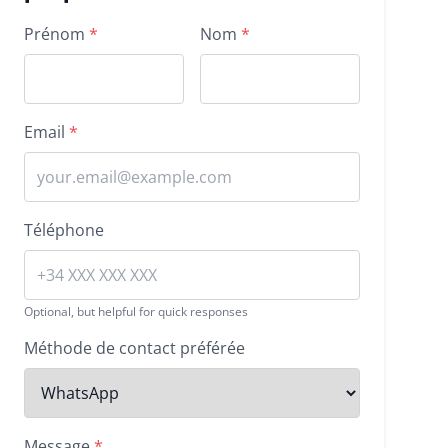
Property inquiry form
Prénom
*
Nom
*
Email
*
Téléphone
Optional, but helpful for quick responses
Méthode de contact préférée
Message
*