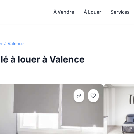
À Vendre
À Louer
Services
er à Valence
é à louer à Valence