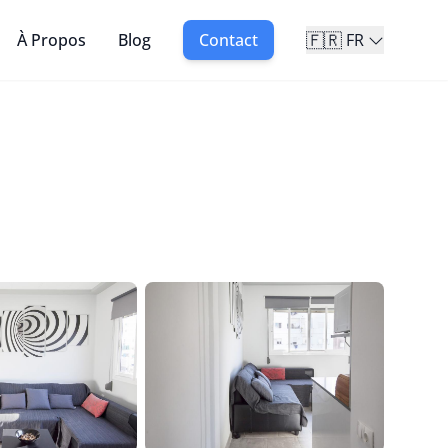
🇫🇷
À Propos
Blog
Contact
FR