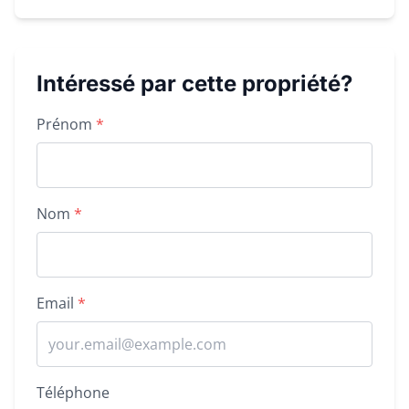
Intéressé par cette propriété?
Property inquiry form
Prénom
*
Nom
*
Email
*
Téléphone