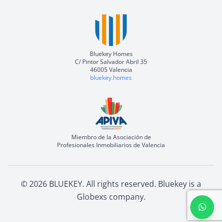
Bluekey Homes
C/ Pintor Salvador Abril 35
46005 Valencia
bluekey.homes
Miembro de la Asociación de
Profesionales Inmobiliarios de Valencia
©
2026
BLUEKEY.
All rights reserved
.
Bluekey is a
Globexs company
.
Open