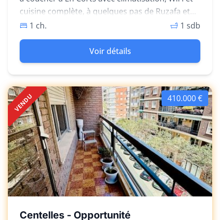
cuisine complète, à quelques pas de Ruzafa et
du Parque Central.
1 ch.
1 sdb
Voir détails
VENDU
410.000 €
Centelles - Opportunité