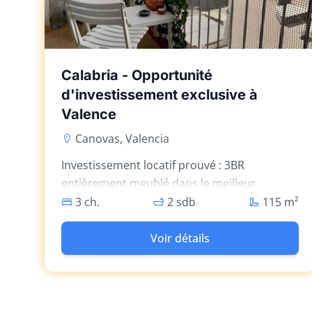
Calabria - Opportunité
d'investissement exclusive à
Valence
Canovas, Valencia
Investissement locatif prouvé : 3BR
entièrement meublé dans le meilleur
quartier de Canovas avec AC, ascenseur, et
3 ch.
2 sdb
115
m²
des équipements modernes.
Voir détails