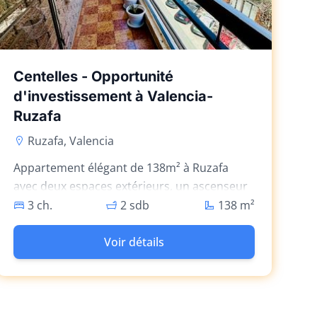
Centelles - Opportunité
d'investissement à Valencia-
Ruzafa
Ruzafa, Valencia
Appartement élégant de 138m² à Ruzafa
avec deux espaces extérieurs, un ascenseur
et des espaces de vie lumineux.
3 ch.
2 sdb
138
m²
Voir détails