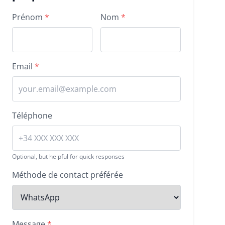
Property inquiry form
Prénom
*
Nom
*
Email
*
Téléphone
Optional, but helpful for quick responses
Méthode de contact préférée
Message
*