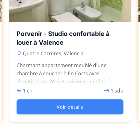
Porvenir - Studio confortable à
louer à Valence
Quatre Carreres, Valencia
Charmant appartement meublé d'une
chambre à coucher à En Corts avec
climatisation, WiFi et cuisine complète, à
quelques pas de Ruzafa et du Parque
1 ch.
1 sdb
Central.
Voir détails