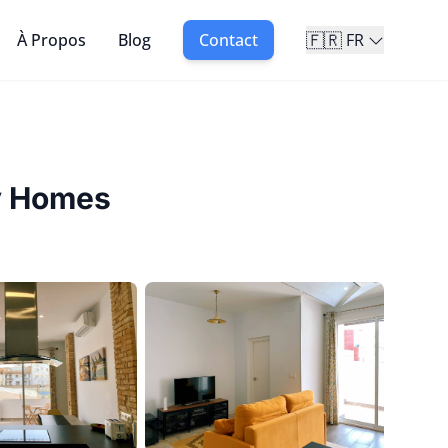
🇫🇷
À Propos
Blog
Contact
FR
y Homes