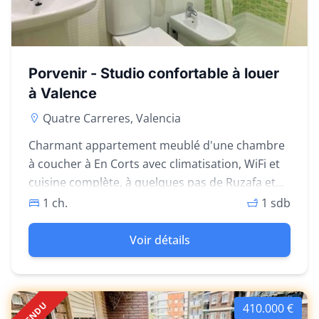
Porvenir - Studio confortable à louer
à Valence
Quatre Carreres, Valencia
Charmant appartement meublé d'une chambre
à coucher à En Corts avec climatisation, WiFi et
cuisine complète, à quelques pas de Ruzafa et
du Parque Central.
1 ch.
1 sdb
Voir détails
VENDU
410.000 €