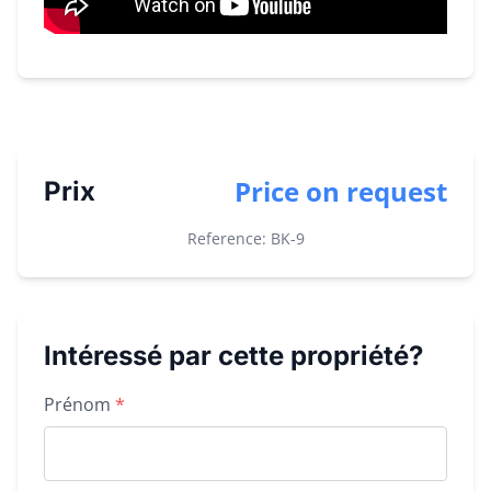
Price on request
Prix
Reference: BK-
9
Intéressé par cette propriété?
Property inquiry form
Prénom
*